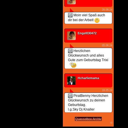
26.06.24
Moin viel Spaß auch
dir bei der Arbeit
Engel030472
05.06.24
Herzlichen
Glückwunsch und alles
Gute zum Geburtstag Trixi
Hcharliemama
18.05.24
PiratBenny Herzlichen
Glückwunsch zu deinen
Geburtstag.
l.g.Sky Dj Knaller
Quasselbox Archiv
©