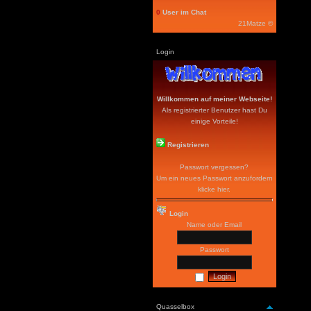
0
User im Chat
21Matze ©
Login
Willkommen auf meiner Webseite!
Als registrierter Benutzer hast Du
einige Vorteile!
Registrieren
Passwort vergessen?
Um ein neues Passwort anzufordern
klicke hier
.
Login
Name oder Email
Passwort
Quasselbox