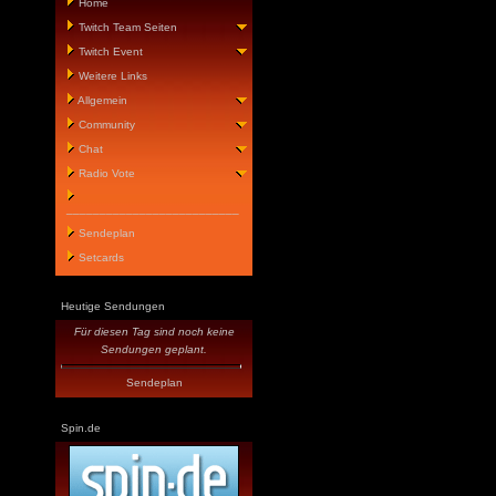
Home
Twitch Team Seiten
Twitch Event
Weitere Links
Allgemein
Community
Chat
Radio Vote
__________________________
Sendeplan
Setcards
Heutige Sendungen
Für diesen Tag sind noch keine
Sendungen geplant.
Sendeplan
Spin.de