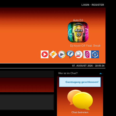
LOGIN
·
REGISTER
Auto DJ
Dj Kryst-Off Feat. Breaker - Out Of M
07. AUGUST 2026 - 18:05:34
Wer ist im Chat?
Gastzugang geschlossen!
Chat betreten