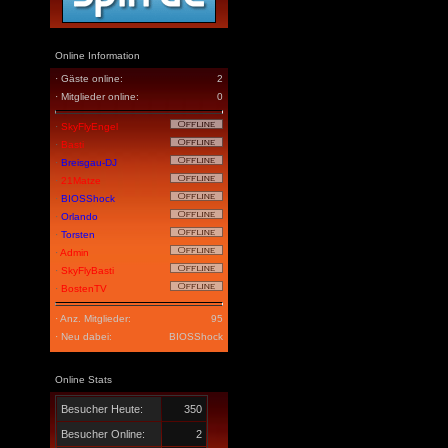
Online Information
· Gäste online:
2
· Mitglieder online:
0
·
SkyFlyEngel
·
Basti
·
Breisgau-DJ
·
21Matze
·
BIOSShock
·
Orlando
·
Torsten
·
Admin
·
SkyFlyBasti
·
BostenTV
· Anz. Mitglieder:
95
· Neu dabei:
BIOSShock
Online Stats
Besucher Heute:
350
Besucher Online:
2