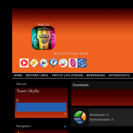
Auto DJ
Dj Kryst-Off Feat. Breaker - Out Of My Mind (Special D 
HOME
WEITERE LINKS
TWITCH LIFE STREAM
BEWERBUNG
DATENSCHUTZ
Discord
Downloads
Team-Skyfly
0
©
Downloads: 0
Gedownloadet: 0
Navigation