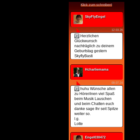
Klick zum schreiben!
SkyFlyEngel
12.03.26
Herzlichen
Glückwunsch
nachträglich zu deinem
Geburtstag gestern
SkyflyBasti
Hcharliemama
09.07.24
huhu Wünsche allen
zu Hörer/inen viel Spaß
beim Musik Lauschen
und beim Chatten euch
danke sage Ihr seit Spitze
weiter so.
l.g.
Lotte
Engel030472