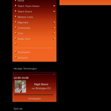
Home
Twitch Team Seiten
Twitch Event
Weitere Links
Allgemein
Community
Chat
Radio Vote
__________________________
Sendeplan
Setcards
Heutige Sendungen
12:00-14:00
High Noon
Breisgau-DJ
mit
Sendeplan
Spin.de