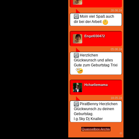
26.06.24
Moin viel Spaß auch
dir bei der Arbeit
Engel030472
05.06.24
Herzlichen
Glückwunsch und alles
Gute zum Geburtstag Trixi
Hcharliemama
18.05.24
PiratBenny Herzlichen
Glückwunsch zu deinen
Geburtstag.
l.g.Sky Dj Knaller
Quasselbox Archiv
©