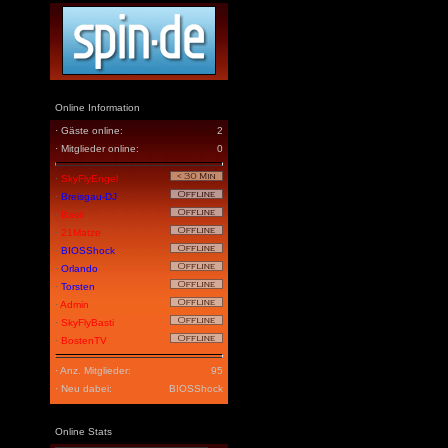
Online Information
· Gäste online:
2
· Mitglieder online:
0
·
SkyFlyEngel
·
Breisgau-DJ
·
Basti
·
21Matze
·
BIOSShock
·
Orlando
·
Torsten
·
Admin
·
SkyFlyBasti
·
BostenTV
· Anz. Mitglieder:
95
· Neu dabei:
BIOSShock
Online Stats