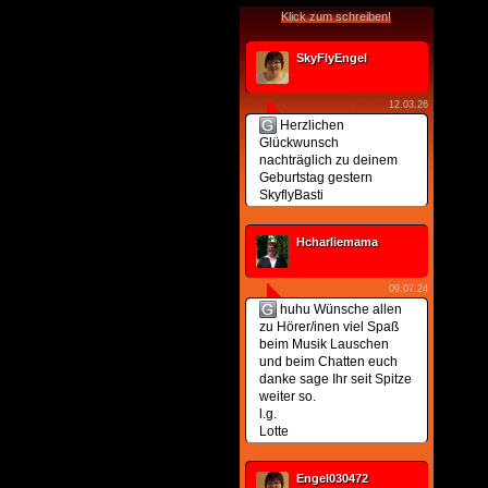
Klick zum schreiben!
SkyFlyEngel
12.03.26
Herzlichen
Glückwunsch
nachträglich zu deinem
Geburtstag gestern
SkyflyBasti
Hcharliemama
09.07.24
huhu Wünsche allen
zu Hörer/inen viel Spaß
beim Musik Lauschen
und beim Chatten euch
danke sage Ihr seit Spitze
weiter so.
l.g.
Lotte
Engel030472