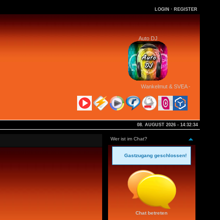
LOGIN
·
REGISTER
Auto DJ
Wankelmut & SVEA - Give & Take
08. AUGUST 2026 - 14:32:34
Wer ist im Chat?
Gastzugang geschlossen!
Chat betreten