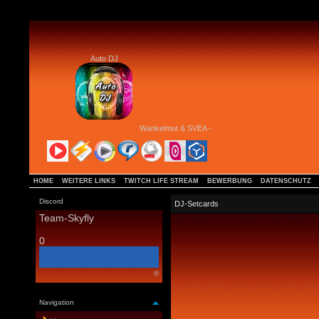
Auto DJ
Wankelmut & SVEA - Give & Take
HOME
WEITERE LINKS
TWITCH LIFE STREAM
BEWERBUNG
DATENSCHUTZ
Discord
DJ-Setcards
Team-Skyfly
0
©
Navigation