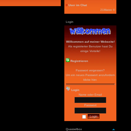
0
User im Chat
21Matze ©
Login
Willkommen auf meiner Webseite!
Als registrierter Benutzer hast Du
einige Vorteile!
Registrieren
Passwort vergessen?
Um ein neues Passwort anzufordern
klicke hier
.
Login
Name oder Email
Passwort
Quasselbox