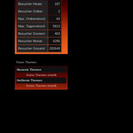
Besucher Heute:
187
Besucher Online:
2
Max. Onlinerekord:
64
Max. Tagesrekord:
5813
Besucher Gestern:
463
Besucher Monat:
4286
Besucher Gesamt:
282649
Foren Themen
Neueste Themen
Keine Themen erstellt
Heißeste Themen
Keine Themen erstellt