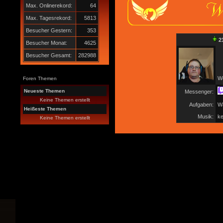
Max. Onlinerekord:
64
Max. Tagesrekord:
5813
Besucher Gestern:
353
2
Besucher Monat:
4625
Besucher Gesamt:
282988
Wo
Foren Themen
Neueste Themen
Messenger:
Keine Themen erstellt
Aufgaben:
Wa
Heißeste Themen
Musik:
ke
Keine Themen erstellt