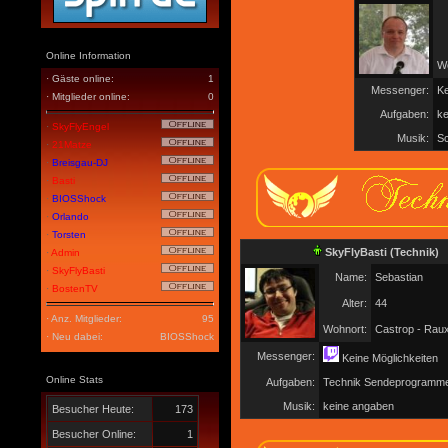
Online Information
Wo
· Gäste online:
1
Messenger:
Ke
· Mitglieder online:
0
Aufgaben:
ke
·
SkyFlyEngel
Musik:
Sc
·
21Matze
·
Breisgau-DJ
·
Basti
·
BIOSShock
·
Orlando
·
Torsten
SkyFlyBasti
(Technik)
·
Admin
·
SkyFlyBasti
Name:
Sebastian
·
BostenTV
Alter:
44
· Anz. Mitglieder:
95
Wohnort:
Castrop - Raux
· Neu dabei:
BIOSShock
Messenger:
Keine Möglichkeiten
Online Stats
Aufgaben:
Technik Sendeprogramm
Musik:
keine angaben
Besucher Heute:
173
Besucher Online:
1