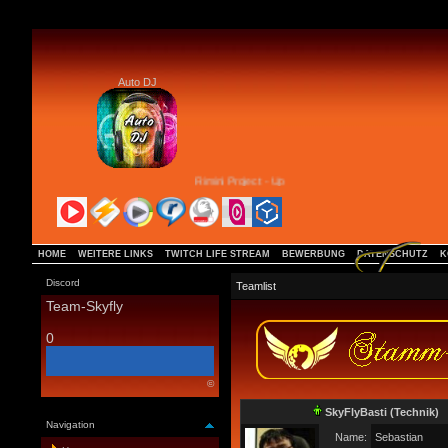
Auto DJ
Rimini Project - Up and Away
HOME
WEITERE LINKS
TWITCH LIFE STREAM
BEWERBUNG
DATENSCHUTZ
K
Discord
Teamlist
Team-Skyfly
0
©
SkyFlyBasti
(Technik)
Navigation
Name:
Sebastian