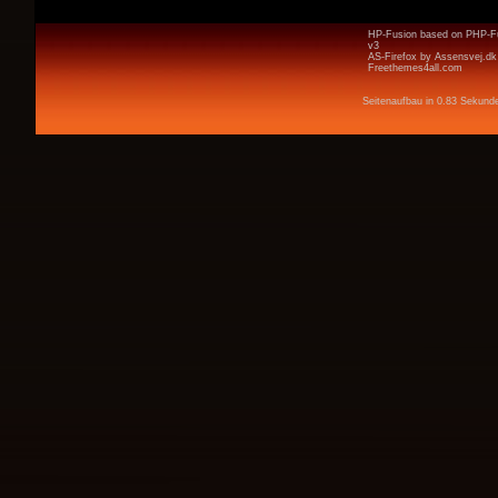
HP-Fusion
based on
PHP-F
v3
AS-Firefox by
Assensvej.dk
Freethemes4all.com
Seitenaufbau in 0.83 Sekund