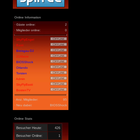
Online Information
· Gäste online:
2
· Mitglieder online:
0
·
SkyFlyEngel
·
Basti
·
Breisgau-DJ
·
21Matze
·
BIOSShock
·
Orlando
·
Torsten
·
Admin
·
SkyFlyBasti
·
BostenTV
· Anz. Mitglieder:
95
· Neu dabei:
BIOSShock
Online Stats
Besucher Heute:
426
Besucher Online:
1