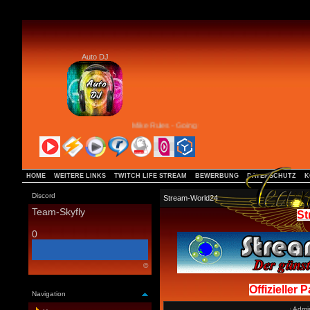
Auto DJ
Mike Rules - Going Crazy (extended mix)
HOME
WEITERE LINKS
TWITCH LIFE STREAM
BEWERBUNG
DATENSCHUTZ
K
Discord
Stream-World24
Team-Skyfly
St
0
©
Offizieller 
Navigation
·
Admi