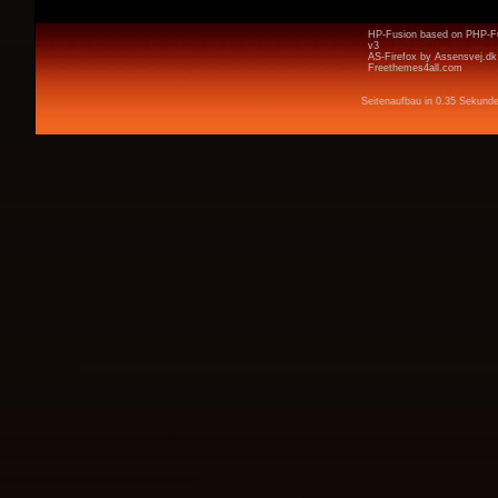
HP-Fusion
based on
PHP-F
v3
AS-Firefox by
Assensvej.dk
Freethemes4all.com
Seitenaufbau in 0.35 Sekund