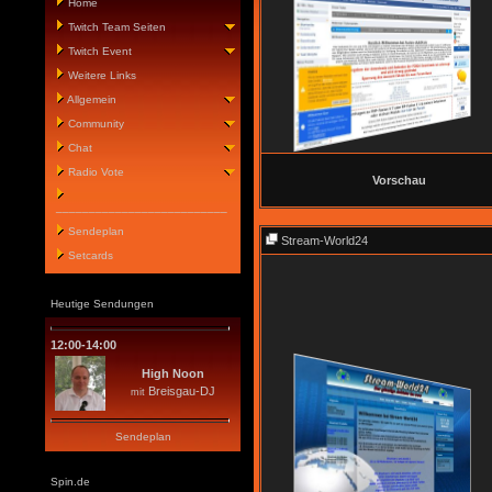
Home
Twitch Team Seiten
Twitch Event
Weitere Links
Allgemein
Community
Chat
Radio Vote
Vorschau
__________________________
Sendeplan
Stream-World24
Setcards
Heutige Sendungen
12:00-14:00
High Noon
Breisgau-DJ
mit
Sendeplan
Spin.de