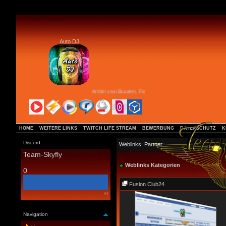
Auto DJ
Armin van Buuren, Ferry Corsten, Rank 1 & Ruben De Ro
HOME
WEITERE LINKS
TWITCH LIFE STREAM
BEWERBUNG
DATENSCHUTZ
K
Discord
Weblinks: Partner
Team-Skyfly
Weblinks Kategorien
0
Fusion Club24
©
Navigation