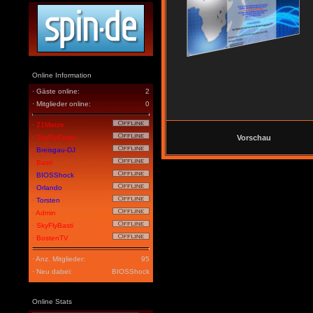
Online Information
· Gäste online:
2
· Mitglieder online:
0
·
21Matze
·
SkyFlyEngel
Vorschau
·
Breisgau-DJ
·
Basti
·
BIOSShock
·
Orlando
·
Torsten
·
Admin
·
SkyFlyBasti
·
BostenTV
· Anz. Mitglieder:
95
· Neu dabei:
BIOSShock
Online Stats