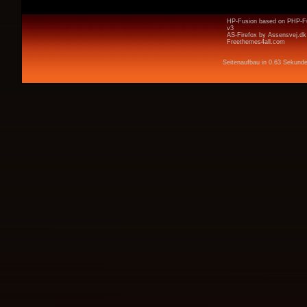
HP-Fusion
based on
PHP-F
v3
AS-Firefox by
Assensvej.dk
Freethemes4all.com
Seitenaufbau in 0.63 Sekund