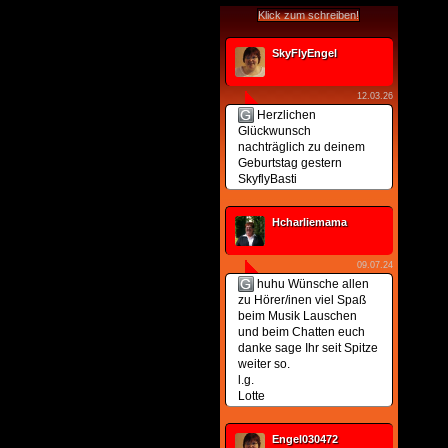
Klick zum schreiben!
SkyFlyEngel
12.03.26
Herzlichen
Glückwunsch
nachträglich zu deinem
Geburtstag gestern
SkyflyBasti
Hcharliemama
09.07.24
huhu Wünsche allen
zu Hörer/inen viel Spaß
beim Musik Lauschen
und beim Chatten euch
danke sage Ihr seit Spitze
weiter so.
l.g.
Lotte
Engel030472