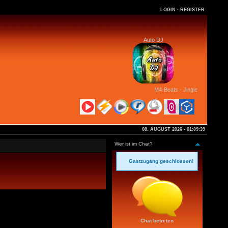
LOGIN
·
REGISTER
Auto DJ
M4-Beats - Jingle Aggro Bells
08. AUGUST 2026 - 01:09:39
Wer ist im Chat?
Gastzugang geschlossen!
Chat betreten