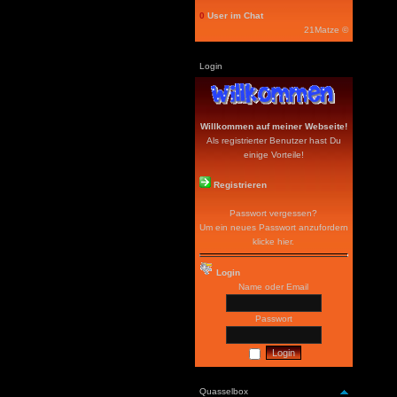
0
User im Chat
21Matze ©
Login
Willkommen auf meiner Webseite!
Als registrierter Benutzer hast Du
einige Vorteile!
Registrieren
Passwort vergessen?
Um ein neues Passwort anzufordern
klicke hier
.
Login
Name oder Email
Passwort
Quasselbox