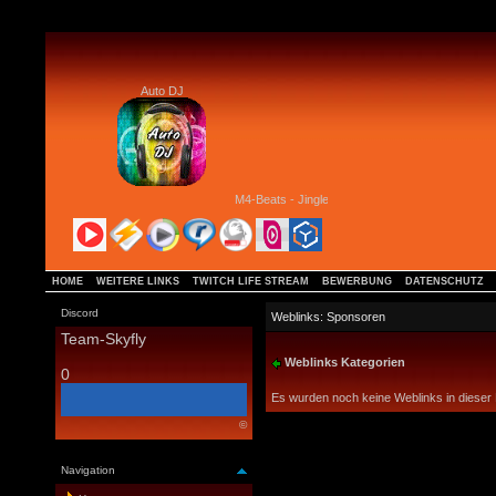
Auto DJ
M4-Beats - Jingle Aggro Bells
HOME
WEITERE LINKS
TWITCH LIFE STREAM
BEWERBUNG
DATENSCHUTZ
Discord
Weblinks: Sponsoren
Team-Skyfly
Weblinks Kategorien
0
Es wurden noch keine Weblinks in dieser 
©
Navigation