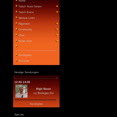
Home
Twitch Team Seiten
Twitch Event
Weitere Links
Allgemein
Community
Chat
Radio Vote
__________________________
Sendeplan
Setcards
Heutige Sendungen
12:00-14:00
High Noon
Breisgau-DJ
mit
Sendeplan
Spin.de