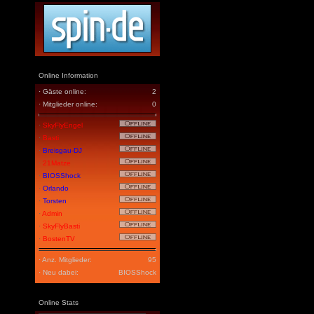
Online Information
· Gäste online:
2
· Mitglieder online:
0
·
SkyFlyEngel
·
Basti
·
Breisgau-DJ
·
21Matze
·
BIOSShock
·
Orlando
·
Torsten
·
Admin
·
SkyFlyBasti
·
BostenTV
· Anz. Mitglieder:
95
· Neu dabei:
BIOSShock
Online Stats