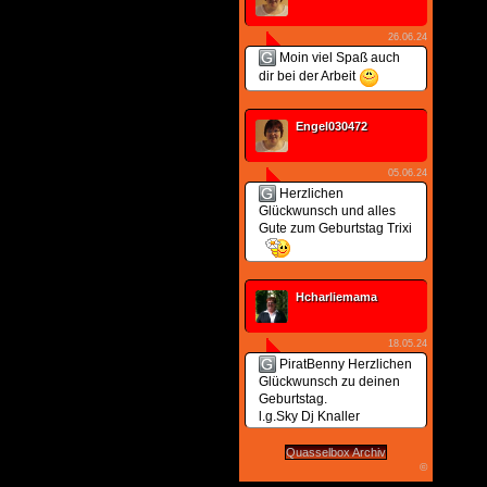
26.06.24
Moin viel Spaß auch
dir bei der Arbeit
Engel030472
05.06.24
Herzlichen
Glückwunsch und alles
Gute zum Geburtstag Trixi
Hcharliemama
18.05.24
PiratBenny Herzlichen
Glückwunsch zu deinen
Geburtstag.
l.g.Sky Dj Knaller
Quasselbox Archiv
©